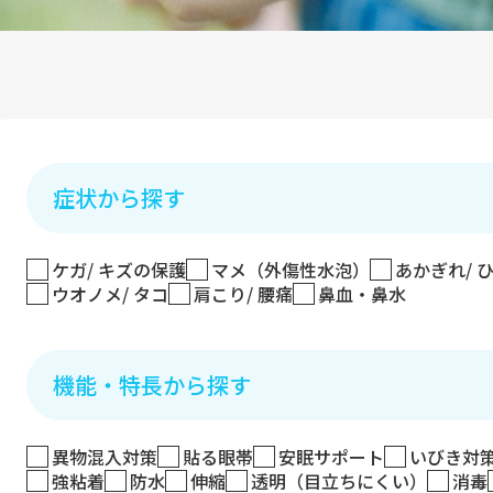
症状から探す
ケガ/ キズの保護
マメ（外傷性水泡）
あかぎれ/ 
ウオノメ/ タコ
肩こり/ 腰痛
鼻血・鼻水
機能・特長から探す
異物混入対策
貼る眼帯
安眠サポート
いびき対
強粘着
防水
伸縮
透明（目立ちにくい）
消毒