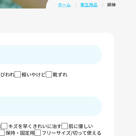
ホーム
衛生用品
綿棒
ひびわれ
軽いやけど
靴ずれ
策
キズを早くきれいに治す
肌に優しい
保持・固定用
フリーサイズ/切って使える