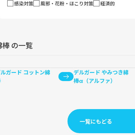
感染対策
風邪・花粉・ほこり対策
経済的
綿棒 の一覧
デルガード コットン綿
デルガード やみつき綿
棒
棒α（アルファ）
一覧にもどる