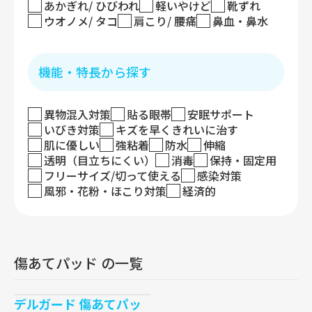
あかぎれ/ ひびわれ
軽いやけど
靴ずれ
ウオノメ/ タコ
肩こり/ 腰痛
鼻血・鼻水
機能・特長から探す
異物混入対策
貼る眼帯
安眠サポート
いびき対策
キズを早くきれいに治す
肌に優しい
強粘着
防水
伸縮
透明（目立ちにくい）
消毒
保持・固定用
フリーサイズ/切って使える
感染対策
風邪・花粉・ほこり対策
経済的
傷あてパッド の一覧
デルガード 傷あてパッ