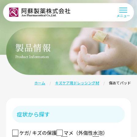
阿蘇製薬株式会社
メニュー
製品情報
Product Information
ホーム
キズケア用ドレッシング材
傷あてパッド
症状から探す
ケガ/ キズの保護
マメ（外傷性水泡）