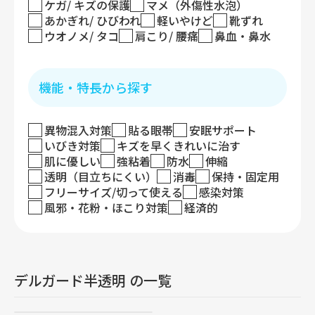
ケガ/ キズの保護
マメ（外傷性水泡）
あかぎれ/ ひびわれ
軽いやけど
靴ずれ
ウオノメ/ タコ
肩こり/ 腰痛
鼻血・鼻水
機能・特長から探す
異物混入対策
貼る眼帯
安眠サポート
いびき対策
キズを早くきれいに治す
肌に優しい
強粘着
防水
伸縮
透明（目立ちにくい）
消毒
保持・固定用
フリーサイズ/切って使える
感染対策
風邪・花粉・ほこり対策
経済的
デルガード半透明 の一覧