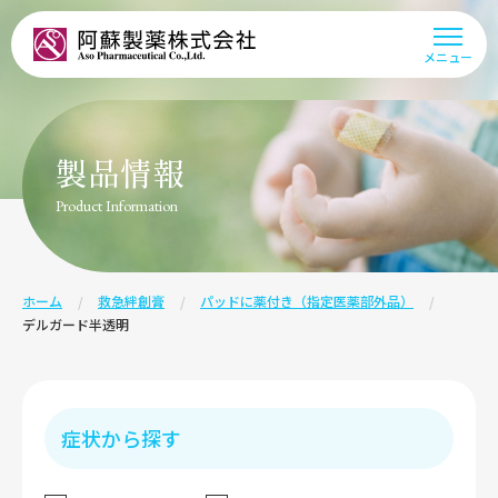
阿蘇製薬株式会社
メニュー
製品情報
Product Information
ホーム
救急絆創膏
パッドに薬付き（指定医薬部外品）
デルガード半透明
症状から探す