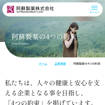
阿蘇製薬株式会社
メニュー
阿蘇製薬の4つの約束
Four Promises
ホーム
企業情報
阿蘇製薬の4つの約束
私たちは、人々の健康と安心を支
える企業となる事を目指し、
「4つの約束」を掲げています。